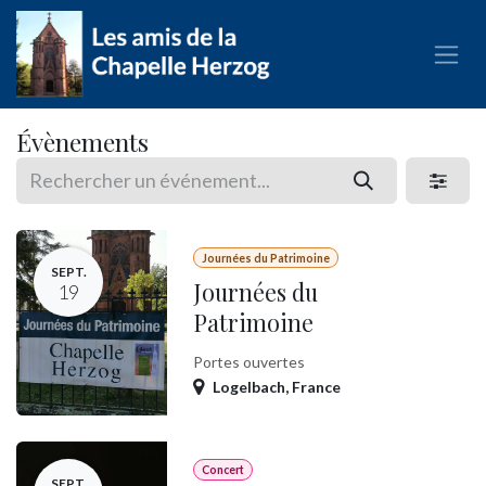
Se rendre au contenu
Évènements
Journées du Patrimoine
SEPT.
Journées du
19
Patrimoine
Portes ouvertes
Logelbach
,
France
Concert
SEPT.