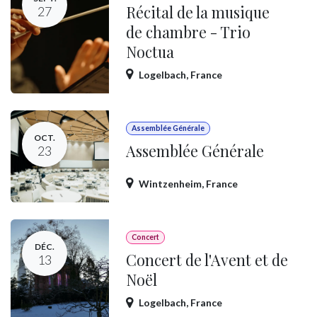
Récital de la musique
27
de chambre - Trio
Noctua
Logelbach
,
France
Assemblée Générale
OCT.
Assemblée Générale
23
Wintzenheim
,
France
Concert
DÉC.
Concert de l'Avent et de
13
Noël
Logelbach
,
France