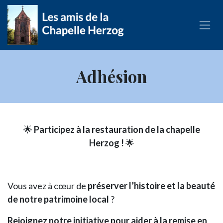
Se rendre au contenu
Adhésion
🌟
Participez à la restauration de la chapelle
Herzog !
🌟
Vous avez à cœur de
préserver l’histoire et la beauté
de notre patrimoine local
?
Rejoignez notre initiative pour aider à la remise en