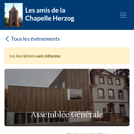
Se rendre au contenu
Tous les événements
Les inscriptions
sont clôturées
Assemblée Générale