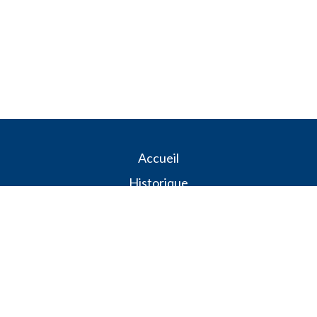
​​​​Accueil
Historique
L'association
Lettres aux amis
Dons & cotisations
Evènements
Actualités